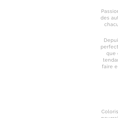
Passio
des au
chacu
Depui
perfect
que 
tenda
faire 
Colori