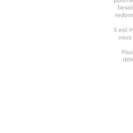
pourra
besoi
redonn
Il est
vous 
Pour
dét