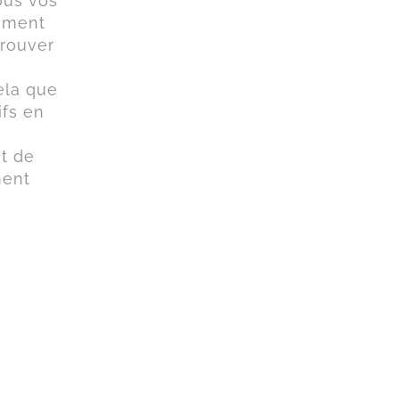
ous vos
lement
trouver
ela que
ifs en
et de
ment