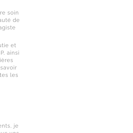
re soin
auté de
agiste
tie et
P, ainsi
ières
savoir
tes les
nts, je